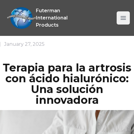
Allanmar International Company SRL
Futerman
International
Ope
Products
January 27, 2025
Terapia para la artrosis
con ácido hialurónico:
Una solución
innovadora