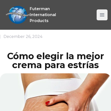
Allanmar International Company SRL
Futerman
International
Ope
Products
December 26, 2024
Cómo elegir la mejor
crema para estrías