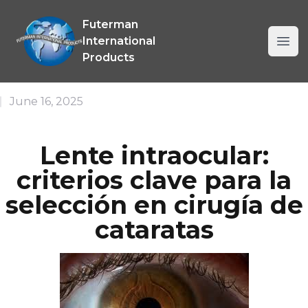
Allanmar International Company SRL
Futerman
International
Ope
Products
June 16, 2025
Lente intraocular:
criterios clave para la
selección en cirugía de
cataratas