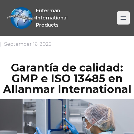
Allanmar International Company SRL
Futerman
International
Ope
Products
September 16, 2025
Garantía de calidad:
GMP e ISO 13485 en
Allanmar International